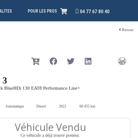
ALITES
POUR LES PROS
04 77 67 80 40
Retour
 3
ck BlueHDi 130 EAT8 Performance Line+
Automatique
Diesel
2022
60 455 km
Véhicule Vendu
Ce véhicule a déjà trouvé preneur.