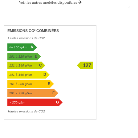
Voir les autres modèles disponibles
EMISSIONS CO² COMBINÉES
Faibles émissions de CO2
A
<= 100 g/km
B
101 à 120 g/km
127
C
121 à 140 g/km
g/km
D
141 à 160 g/km
E
161 à 200 g/km
F
201 à 250 g/km
G
> 250 g/km
Hautes émissions de CO2