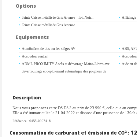
Options
Teinte Caisse métallisée Gris Artense - Toit Noir...
Affichage 
Teinte Caisse métallisée Gris Artense
Equipements
Aumônières de dos sur les sièges AV
ABS, AFU
Accoudoir central
Accoudoir
ADML PROXIMITY Accès et démarrage Mains-Libres ave
Aide au d
déverrouillage et déploiement automatique des poignées de
portes affleurantes à l'approche du véhicule
Aide au stationnement AV et AR
Airbags fr
l'airbag p
Description
Airbags latéraux de type "thorax" aux places AV et AR
Airbags r
Nous vous proposons cette DS DS 3 au prix de 23 990 €, celle-ci a au com
Alerte de franchissement involontaire de ligne
Alerte de 
Elle a été immatriculée le 21-04-2022 et dispose d'une puissance de 130ch 
Allumage automatique des feux de détresse en cas de forte
Allumage 
Référence : 0455-0007418
décélération
1
Antenne radio invisible
Appuis-têt
Consommation de carburant et émission de CO² :