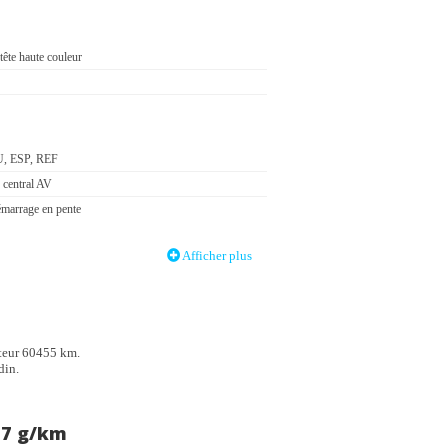
tête haute couleur
, ESP, REF
 central AV
émarrage en pente
Afficher plus
ontaux aux places AV avec désactivation par clé de
assager
ideaux aux places AV et AR
pteur 60455 km.
survitesse
din.
automatique des phares
27 g/km
e aux sièges conducteur et passager