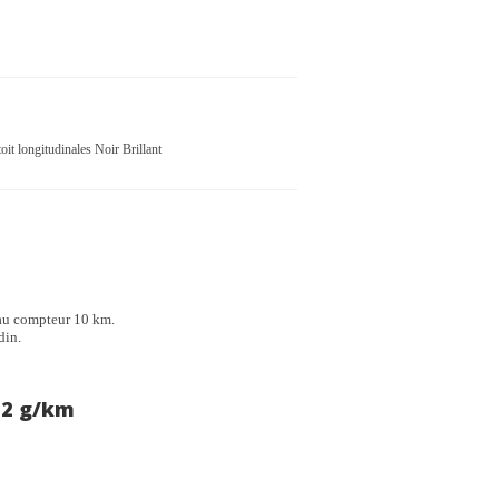
oit longitudinales Noir Brillant
au compteur 10 km.
din.
12 g/km