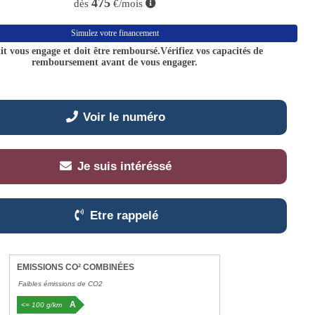
475
dès
€/mois
Simulez votre financement
it vous engage et doit être remboursé.Vérifiez vos capacités de
remboursement avant de vous engager.
Voir le numéro
Je suis intéréssé
Etre rappelé
EMISSIONS CO² COMBINÉES
Faibles émissions de CO2
A
<= 100 g/km