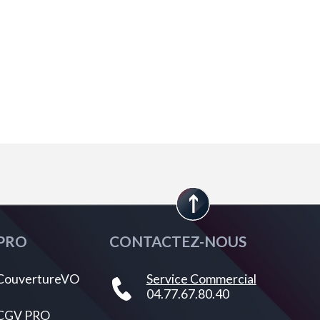
PRO
CONTACTEZ-NOUS
CouvertureVO
Service Commercial
04.77.67.80.40
CGV PRO