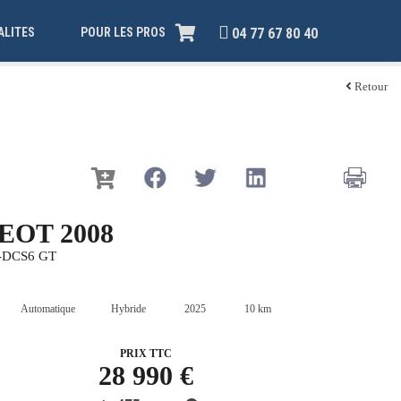
ALITES
POUR LES PROS
04 77 67 80 40
Retour
EOT 2008
e-DCS6 GT
Automatique
Hybride
2025
10 km
PRIX TTC
28 990 €