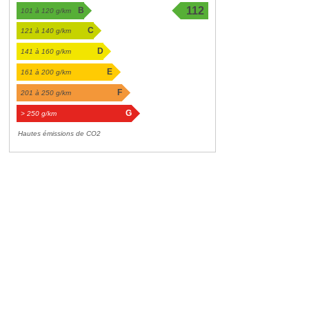
112
B
101 à 120 g/km
g/km
C
121 à 140 g/km
D
141 à 160 g/km
E
161 à 200 g/km
F
201 à 250 g/km
G
> 250 g/km
Hautes émissions de CO2