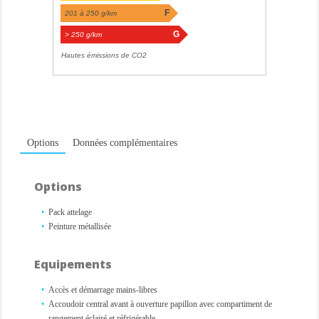
F
201 à 250 g/km
G
> 250 g/km
Hautes émissions de CO2
Options
Données complémentaires
Options
Pack attelage
Peinture métallisée
Equipements
Accès et démarrage mains-libres
Accoudoir central avant à ouverture papillon avec compartiment de
rangement éclairé et réfrigérable