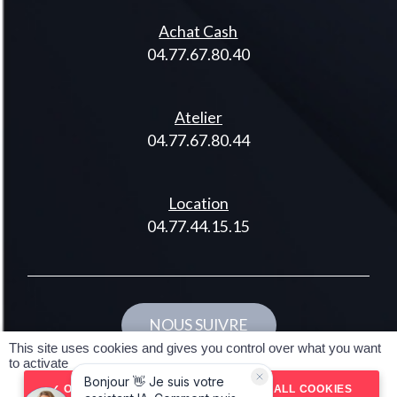
Achat Cash
04.77.67.80.40
Atelier
04.77.67.80.44
Location
04.77.44.15.15
NOUS SUIVRE
This site uses cookies and gives you control over what you want
Réalisé par spider-vo
to activate
© 2024 DMO42 Tous droits réservés
OK, ACCEPT ALL
DENY ALL COOKIES