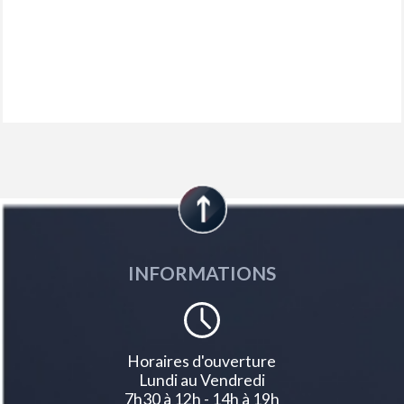
Enjoliveurs d'arc de pavillon en inox
Essuie-vitre avant avec système de lavage 'magic wash'
Fixation isofix pour siege passager av
Fixations isofix aux 3 places arrière
Fonction 'mirror screen' (apple carplay / android auto)
Frein de stationnement électrique avec aide au démarrage en pente
Habitacle et ciel de pavillon noir mistral
Indicateur de rapport conseillé
Inserts d'ailes avant chromés
Jantes alliage 18' 'detroit' bi-ton diamantées noir onyx
Joncs de vitres latérales en inox
Kit de dépannage pneumatique
Lève-vitres électriques avant et arrière séquentiels et antipincement
Lunette arrière surteintée chauffante
Navigation 3d connectée avec reconnaissance vocale écran tactile
INFORMATIONS
capacitif 10' hd avec carte sim
Pédalier et repose-pied conducteur en aluminium
Pack city 1
Pack drive assist plus
Pack eclairage d'ambiance
Horaires d'ouverture
Pack safety plus
Lundi au Vendredi
Pack visibilité
7h30 à 12h - 14h à 19h