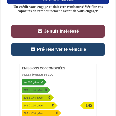
Simulez votre financement
Un crédit vous engage et doit être remboursé.Vérifiez vos
capacités de remboursement avant de vous engager.
Je suis intéréssé
Pré-réserver le véhicule
EMISSIONS CO² COMBINÉES
Faibles émissions de CO2
A
<= 100 g/km
B
101 à 120 g/km
C
121 à 140 g/km
142
D
141 à 160 g/km
g/km
E
161 à 200 g/km