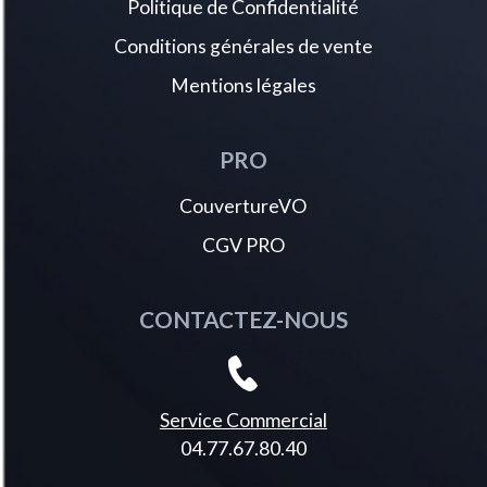
Politique de Confidentialité
Seuils de portes avant en inox
Siège conducteur avec réglage lombaire
Conditions générales de vente
Siège passager avant avec mise en tablette
Sièges avant réglables en hauteur
Mentions légales
Surtapis aux places avant et arrière
Toggle switches' chromés (touches 'piano' d'activation des fonctions de
l'écran tactile)
PRO
Toit black diamond
Vitres latérales ar surteintées
CouvertureVO
Volant cuir fleur perforé avec bagues chrome acier et badge gt
CGV PRO
CONTACTEZ-NOUS
Service Commercial
04.77.67.80.40