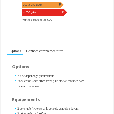
F
201 à 250 g/km
G
> 250 g/km
Hautes émissions de CO2
Options
Données complémentaires
Options
Kit de dépannage pneumatique
Pack vision 360° drive assist plus aide au maintien dans...
Peinture métallisée
Equipements
2 ports usb (type c) sur la console centrale à l'avant
2 prises usb c à l'arrière