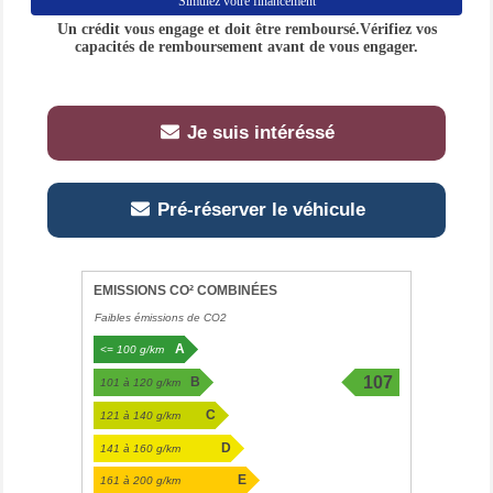
Simulez votre financement
Un crédit vous engage et doit être remboursé.Vérifiez vos
capacités de remboursement avant de vous engager.
Je suis intéréssé
Pré-réserver le véhicule
EMISSIONS CO² COMBINÉES
Faibles émissions de CO2
A
<= 100 g/km
107
B
101 à 120 g/km
g/km
C
121 à 140 g/km
D
141 à 160 g/km
E
161 à 200 g/km