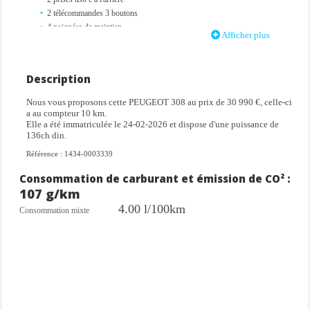
2 télécommandes 3 boutons
4 poignées de maintien
Afficher plus
6 haut-parleurs
Accès et démarrage mains libres proximity
Accoudoirs de portes en similicuir avec doubles surpiqûres vert
Description
adamite / gris tramontane
Aide au stationnement avant
Nous vous proposons cette PEUGEOT 308 au prix de 30 990 €, celle-ci
Airbags frontaux conducteur et passager (déconnectable côté passager)
a au compteur 10 km.
Elle a été immatriculée le 24-02-2026 et dispose d'une puissance de
Airbags latéraux conducteur et passager avant
136ch din.
Airbags rideaux aux places avant et arrière
Allumage automatique des projecteurs
Référence : 1434-0003339
Antenne requin
Consommation de carburant et émission de CO² :
Bandeau entre feux arrière noir brillant
107 g/km
Banquette arrière rabattable 1/3-2/3
Blasons 'peugeot' sur les ailes avant
4.00 l/100km
Consommation mixte
Bluetooth
Boite à gants et rangement de console éclairés à led
Boitiers de rétroviseurs extérieurs noir brillant
Calandre avant avec grille supérieure et blason peugeot illuminés
Ciel de pavillon noir
Climatisation automatique bi-zone
Commutation automatique des feux de route