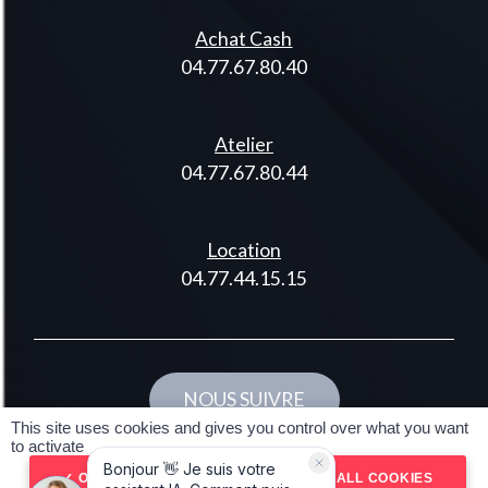
Achat Cash
04.77.67.80.40
Atelier
04.77.67.80.44
Location
04.77.44.15.15
NOUS SUIVRE
This site uses cookies and gives you control over what you want
Réalisé par spider-vo
to activate
© 2024 DMO42 Tous droits réservés
OK, ACCEPT ALL
DENY ALL COOKIES