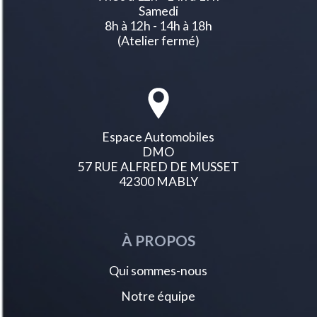
Lève-vitres électriques avant à commande séquentielle et anti-pincement
Samedi
Lunette arrière chauffante
8h à 12h - 14h à 18h
Monogrammes arrière : blason peugeot et ?308? et ?hybrid?
(Atelier fermé)
Monogrammes avant : blason peugeot et ?308?
Navigation 3d connectée et i-toogles virtuels personnalisables
Pédaliers sport et repose-pied en aluminium
Pack drive assist
Pack safety plus alerte active de franchissement involontaire de ligne et
bas côté<br>alerte attention conducteur<br>alerte risque collision (arc)
<br>freinage d'urgence automatique piloté par caméra et
Espace Automobiles
radar<br>reconnaissance étendue des
DMO
Panneaux de portes avec décor alcantara poignée de portes en similicuir
57 RUE ALFRED DE MUSSET
avec doubles surpiqûres vert adamite / gris tramontane
42300 MABLY
Pare brise teinté acoustique
Peinture métallisée bleu lagoa
Peugeot connect sos & assistance
Peugeot i cockpit avec combiné d'instrumentation numérique 10''
À PROPOS
personnalisable
Peugeot i-connect advanced
Qui sommes-nous
Plafonnier avant et liseuses arrière led
Planche de bord et panneaux de portes avant avec éclairage d'ambiance
Notre équipe
(8 couleurs)
Planche de bord moussée avec décor alcantara jonc chromé transversal