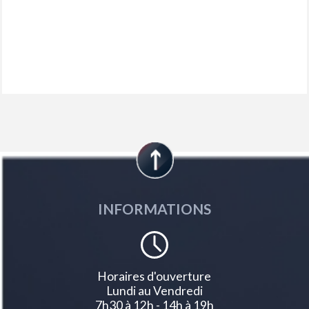
Console centrale avec jonc gris accoudoir type papillon tep isabella
mistral et surpiqûres gris tramontane
Détection de sous-gonflage des pneus indirecte
Diffuseurs d'air aux places arrière
Driver sport pack personnalisation du combiné spécifique<br>sonorité
du moteur amplifiée et plus sportive
Eclairage d'accueil et d'accompagnement
Eclairage d'approche dans rétroviseurs extérieurs
Eclairage de coffre
Eclairage led des caves de pieds avant
Elargisseurs de pare chocs avant et de bas de caisse latéraux
Esp (contrôle dynamique de stabilité ) aide au démarrage en pente
Essuie-glace à déclenchement automatique
Feux arrière 3 griffes à led
Fixations isofix top tether pour les places latérales arrière
INFORMATIONS
Fonction mirror screen (apple carplay / android auto ) sans fil
Frein de parking électrique
Jantes alliage 18?? diamantées 'helsinki' bi-tons noir onyx et inserts
noir onyx mat
Jupe arrière noir brillant
Horaires d'ouverture
Lécheurs de vitres noir brillant
Lundi au Vendredi
Lève-vitres électriques arrière à fonctions séquentielle et anti-pincement
7h30 à 12h - 14h à 19h