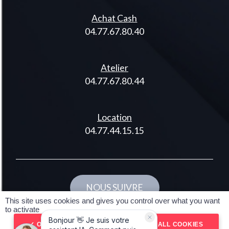
Achat Cash
04.77.67.80.40
Atelier
04.77.67.80.44
Location
04.77.44.15.15
NOUS SUIVRE
This site uses cookies and gives you control over what you want
Réalisé par spider-vo
to activate
© 2024 DMO42 Tous droits réservés
OK, ACCEPT ALL
DENY ALL COOKIES