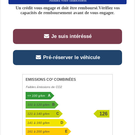
Simulez votre financement
Un crédit vous engage et doit être remboursé.Vérifiez vos
capacités de remboursement avant de vous engager.
Je suis intéréssé
Pré-réserver le véhicule
EMISSIONS CO² COMBINÉES
Faibles émissions de CO2
A
<= 100 g/km
B
101 à 120 g/km
126
C
121 à 140 g/km
g/km
D
141 à 160 g/km
E
161 à 200 g/km