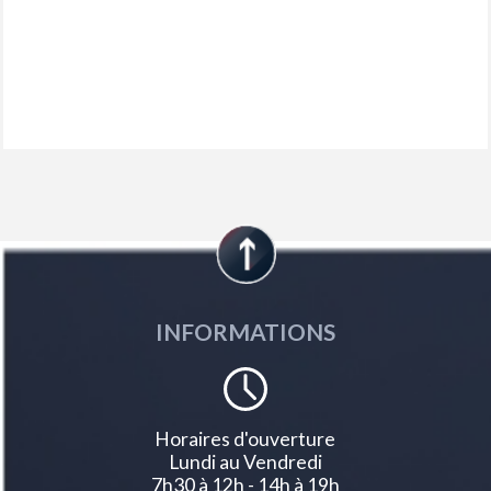
Eclairage led des caves de pieds avant
Ecopes latérales noir laqué
Enjoliveurs de passages de roues noir grainé
Esp avec aide au démarrage en pente
Essuie-glace à déclenchement automatique
Feux arrière 3 griffes à led
Fonction mirror screen (apple carplay / android auto ) sans fil
Frein de stationnement électrique
Habitacle et ciel de pavillon noir
Jantes alliage 19'' diamantées breda noir orbital vernis brillant
Jupe arriere inférieure noir grainé
Jupe avant inférieure noir grainé
Lécheurs de vitres masqués
Lève-vitres électriques avant et arrière séquentiels et antipincement
Monogrammes arrière ?5008' et ' hybrid ?
INFORMATIONS
Monogrammes avant : blason peugeot et ?5008'
Pack safety plus alerte active de franchissement involontaire de ligne et
bas côté<br>alerte attention conducteur<br>alerte risque collision (arc)
<br>freinage d'urgence automatique piloté par caméra et
radar<br>reconnaissance étendue des
Horaires d'ouverture
Panneaux de portes avec décor tissu rimini chiné alcôve graphène et
Lundi au Vendredi
jonc gris stène accoudoirs tep isabella surpiqûres quartz à l'avant
7h30 à 12h - 14h à 19h