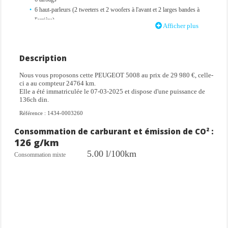
6 haut-parleurs (2 tweeters et 2 woofers à l'avant et 2 larges bandes à
l'arrière)
Afficher plus
Accès et démarrage mains libres proximity
Air conditionné automatique tri zone
Airbags frontaux conducteur et passager (déconnectable côté passager)
Description
Airbags latéraux conducteur et passager avant
Airbags rideaux de tête aux places avant et arrière
Nous vous proposons cette PEUGEOT 5008 au prix de 29 980 €, celle-
Allumage automatique des projecteurs
ci a au compteur 24764 km.
Elle a été immatriculée le 07-03-2025 et dispose d'une puissance de
Bandeau entre les feux arrière noir laqué avec lettrage 'peugeot?
136ch din.
Bandeau entre les projecteurs noir laqué avec logo ?5008'
Banquette 2 places au rang 3 avec dossiers rabattables 50/50
Référence : 1434-0003260
Banquette rang 2 coulissante 60/40 avec dossiers inclinables et
Consommation de carburant et émission de CO² :
rabattables 40/20/40 avec fonction easy access aux places du rang 3
126 g/km
Barres de toit longitudinales noires brillantes
Boite à gants et rangement de console éclairés à led
5.00 l/100km
Consommation mixte
Calandre couleur carrosserie
Connect one (abonnement 10 ans)
Connect plus (abonnement 6 mois inclus renouvellement 8 ? /mois)
Console centrale avec décor tissu rimini chiné façade noir laqué et jonc
gris stène accoudoir tissu rimini chiné
Décor inférieur gris meteor
Détecteur de sous-gonflage indirect