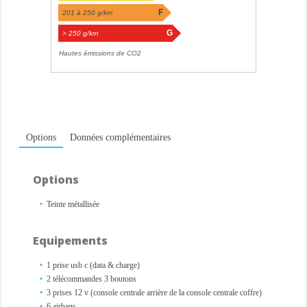
F
201 à 250 g/km
G
> 250 g/km
Hautes émissions de CO2
Options
Données complémentaires
Options
Teinte métallisée
Equipements
1 prise usb c (data & charge)
2 télécommandes 3 boutons
3 prises 12 v (console centrale arrière de la console centrale coffre)
6 airbags