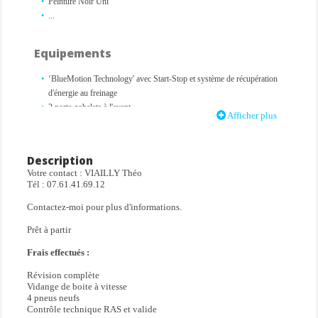
Peinture Noir Uni
...
Equipements
‘BlueMotion Technology' avec Start-Stop et système de récupération
d'énergie au freinage
2 porte gobelets à l'avant
Afficher plus
2 prises 12V dans la console centrale (1 à l'avant, 1 à l'arrière)
Accoudoir central avant
Aide au stationnement avant/arrière
Description
Airbags conducteur et passager
Votre contact : VIAILLY Théo
Airbags latéraux avant avec airbags rideaux
Tél : 07.61.41.69.12
Alerte de perte de pression des pneus
Contactez-moi pour plus d'informations.
Allumage automatique des feux, fonction Leaving Home automatique,
fonction Coming Home à réglage manuel
Prêt à partir
Antipatinage électronique ASR
Application Volkswagen Media Control
Frais effectués :
Applications décoratives noires sur tableau de bord et contre-portes
Révision complète
Appuis-tête à sécurité optimisée réglables en hauteur sur les sièges
Vidange de boite à vitesse
avants
4 pneus neufs
Assistance au freinage d'urgence
Contrôle technique RAS et valide