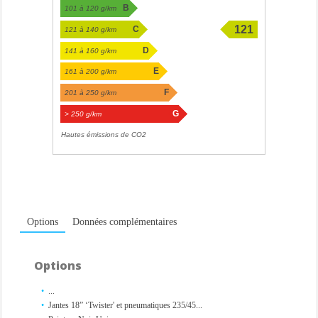
B
101 à 120 g/km
121
C
121 à 140 g/km
g/km
D
141 à 160 g/km
E
161 à 200 g/km
F
201 à 250 g/km
G
> 250 g/km
Hautes émissions de CO2
Options
Données complémentaires
Options
...
Jantes 18” ‘Twister' et pneumatiques 235/45...